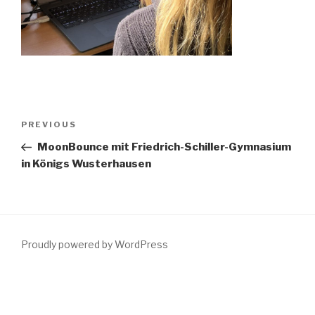
Post
PREVIOUS
Previous
navigation
Post
MoonBounce mit Friedrich-Schiller-Gymnasium
in Königs Wusterhausen
Proudly powered by WordPress